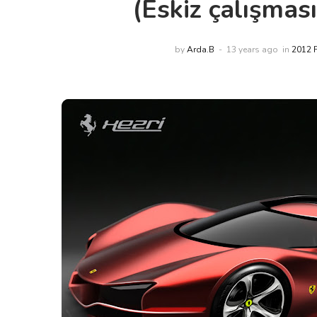
(Eskiz çalışması
by
Arda.B
13 years ago
in
2012 