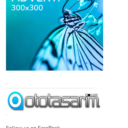
.
.
Follow us on FaceBook