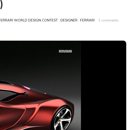
)
FERRARI WORLD DESIGN CONTEST
,
DESIGNER
,
FERRARI
1 comments