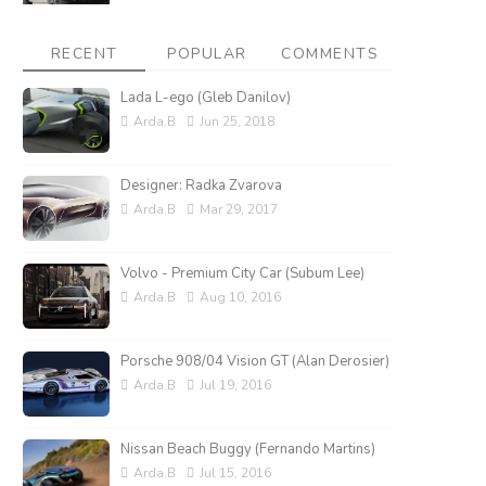
RECENT
POPULAR
COMMENTS
Lada L-ego (Gleb Danilov)
Arda.B
Jun 25, 2018
Designer: Radka Zvarova
Arda.B
Mar 29, 2017
Volvo - Premium City Car (Subum Lee)
Arda.B
Aug 10, 2016
Porsche 908/04 Vision GT (Alan Derosier)
Arda.B
Jul 19, 2016
Nissan Beach Buggy (Fernando Martins)
Arda.B
Jul 15, 2016