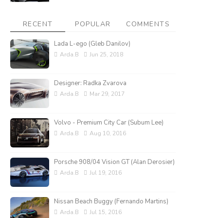
RECENT
POPULAR
COMMENTS
Lada L-ego (Gleb Danilov)
Arda.B
Jun 25, 2018
Designer: Radka Zvarova
Arda.B
Mar 29, 2017
Volvo - Premium City Car (Subum Lee)
Arda.B
Aug 10, 2016
Porsche 908/04 Vision GT (Alan Derosier)
Arda.B
Jul 19, 2016
Nissan Beach Buggy (Fernando Martins)
Arda.B
Jul 15, 2016