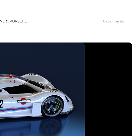
GNER
,
PORSCHE
0 comments