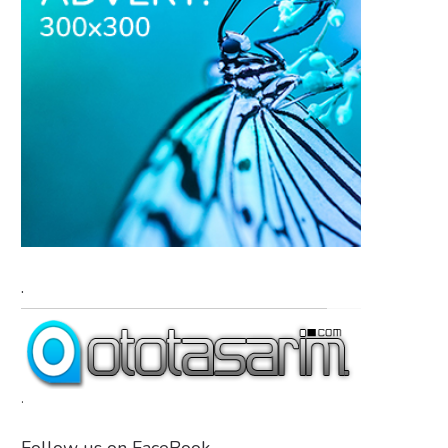
.
.
Follow us on FaceBook