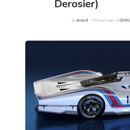
Derosier)
by
Arda.B
10 years ago
in
DESI