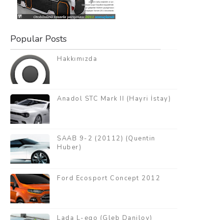
Popular Posts
Hakkımızda
Anadol STC Mark II (Hayri İstay)
SAAB 9-2 (20112) (Quentin
Huber)
Ford Ecosport Concept 2012
Lada L-ego (Gleb Danilov)