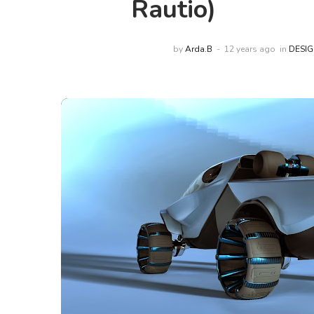
Rautio)
by
Arda.B
12 years ago
in
DESI