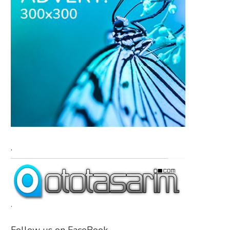
.
.
Follow us on FaceBook