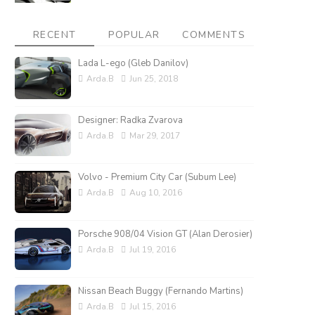
RECENT
POPULAR
COMMENTS
Lada L-ego (Gleb Danilov)
Arda.B
Jun 25, 2018
Designer: Radka Zvarova
Arda.B
Mar 29, 2017
Volvo - Premium City Car (Subum Lee)
Arda.B
Aug 10, 2016
Porsche 908/04 Vision GT (Alan Derosier)
Arda.B
Jul 19, 2016
Nissan Beach Buggy (Fernando Martins)
Arda.B
Jul 15, 2016