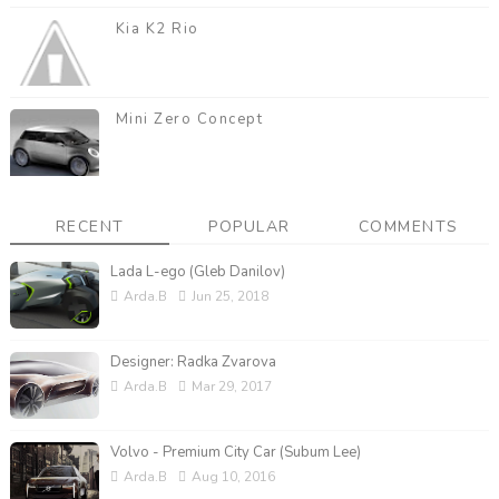
Kia K2 Rio
Mini Zero Concept
RECENT
POPULAR
COMMENTS
Lada L-ego (Gleb Danilov)
Arda.B
Jun 25, 2018
Designer: Radka Zvarova
Arda.B
Mar 29, 2017
Volvo - Premium City Car (Subum Lee)
Arda.B
Aug 10, 2016