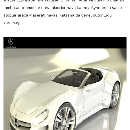
araçta LED ışıklarından oluşan C formlu farlar ve düşük profilli sis
lambaları otomobile daha akıcı bir hava katmış. Aynı forma sahip
stoplar araca Maserati havası katsana da genel bütünlüğü
korumuş.