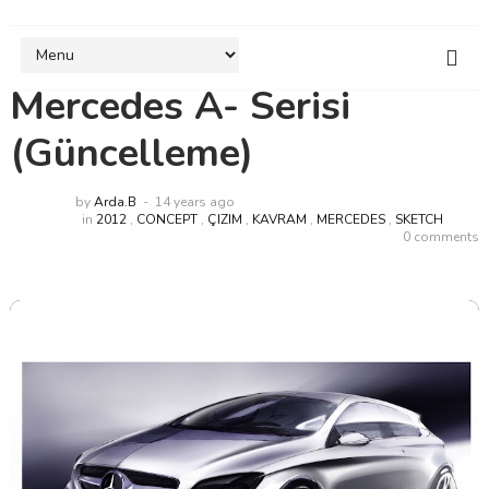
Mercedes A- Serisi
(Güncelleme)
by
Arda.B
14 years ago
in
2012
,
CONCEPT
,
ÇIZIM
,
KAVRAM
,
MERCEDES
,
SKETCH
0 comments