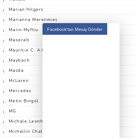
Marian Hilgers
Marianna Merenmies
_
Facebook'tan Mesaj Gönder
Marin Myftiu
Maserati
Maurício C. A.Cavalheiro
Maybach
Mazda
McLaren
Mercedes
Metin Bingöl
MG
Michale Leonhard
Michellin Challenge Design 2012