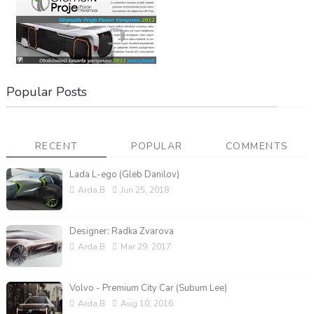
Popular Posts
RECENT
POPULAR
COMMENTS
Lada L-ego (Gleb Danilov)
Arda.B
Jun 25, 2018
Designer: Radka Zvarova
Arda.B
Mar 29, 2017
Volvo - Premium City Car (Subum Lee)
Arda.B
Aug 10, 2016