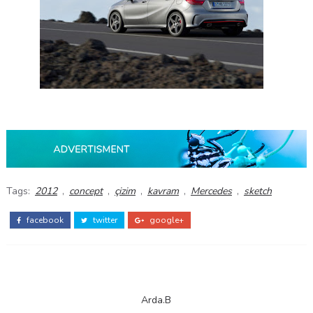
Tags:
2012
,
concept
,
çizim
,
kavram
,
Mercedes
,
sketch
facebook
twitter
google+
Arda.B