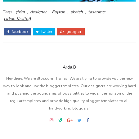
Tags:
çizim
,
designer
,
Fayton
,
sketch
,
tasarımcı
,
Utkan Kızıltuğ
facebook
twitter
google+
Arda.B
Hey there, We are Blossom Themes! We are trying to provide you the new
way to look and use the blogger templates. Our designers are working hard
and pushing the boundaries of possibilities to widen the horizon of the
regular templates and provide high quality blogger templates to all
hardworking bloggers!