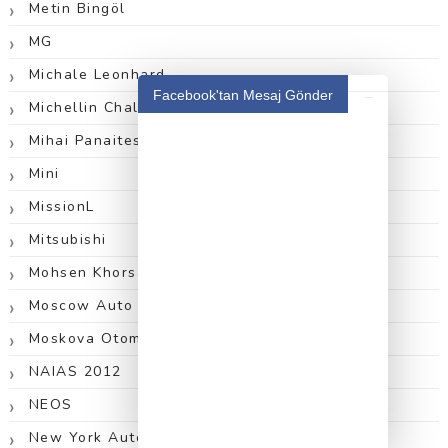
Metin Bingöl
MG
Michale Leonhard
_
Facebook'tan Mesaj Gönder
Michellin Challenge Design 2012
Mihai Panaitescu
Mini
MissionL
Mitsubishi
Mohsen Khorsandi
Moscow Auto Show 2012
Moskova Otomobil Fuarı 2012
NAIAS 2012
NEOS
New York Auto Show 2013