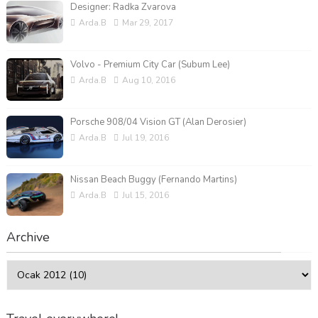
Designer: Radka Zvarova
Arda.B
Mar 29, 2017
Volvo - Premium City Car (Subum Lee)
Arda.B
Aug 10, 2016
Porsche 908/04 Vision GT (Alan Derosier)
Arda.B
Jul 19, 2016
Nissan Beach Buggy (Fernando Martins)
Arda.B
Jul 15, 2016
Archive