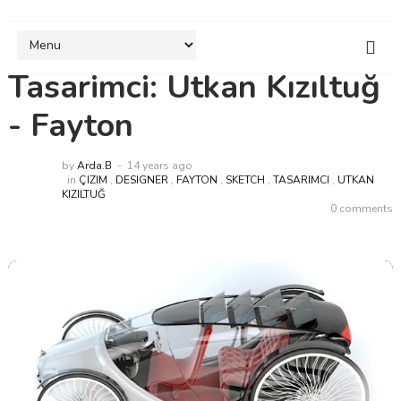
Tasarimci: Utkan Kızıltuğ
- Fayton
by
Arda.B
14 years ago
in
ÇIZIM
,
DESIGNER
,
FAYTON
,
SKETCH
,
TASARIMCI
,
UTKAN
KIZILTUĞ
0 comments