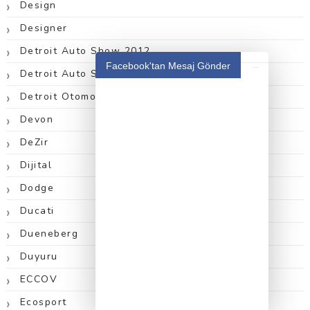
Design
Designer
Detroit Auto Show 2012
_
Facebook'tan Mesaj Gönder
Detroit Auto Show 2013
Detroit Otomobil Fuarı 2012
Devon
DeZir
Dijital
Dodge
Ducati
Dueneberg
Duyuru
ECCOV
Ecosport