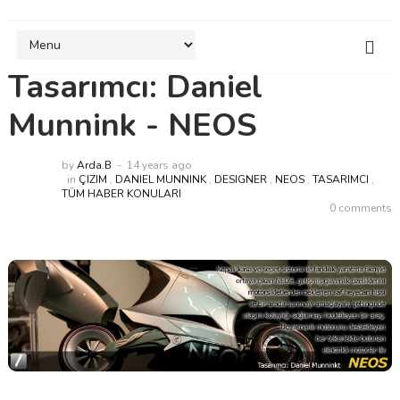
Tasarımcı: Daniel
Munnink - NEOS
by
Arda.B
14 years ago
in
ÇIZIM
,
DANIEL MUNNINK
,
DESIGNER
,
NEOS
,
TASARIMCI
,
TÜM HABER KONULARI
0 comments