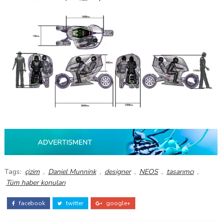
Tags:
çizim
,
Daniel Munnink
,
designer
,
NEOS
,
tasarımcı
,
Tüm haber konuları
facebook
twitter
google+