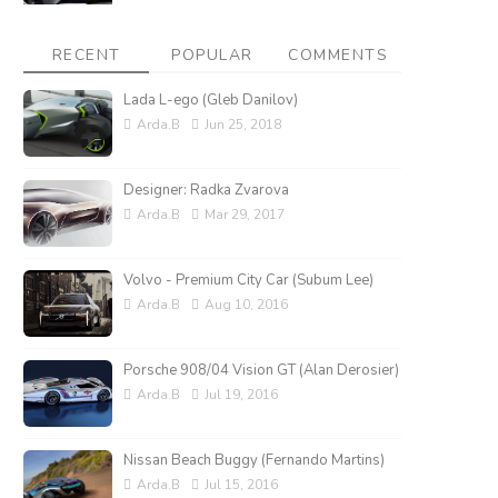
RECENT
POPULAR
COMMENTS
Lada L-ego (Gleb Danilov)
Arda.B
Jun 25, 2018
Designer: Radka Zvarova
Arda.B
Mar 29, 2017
Volvo - Premium City Car (Subum Lee)
Arda.B
Aug 10, 2016
Porsche 908/04 Vision GT (Alan Derosier)
Arda.B
Jul 19, 2016
Nissan Beach Buggy (Fernando Martins)
Arda.B
Jul 15, 2016