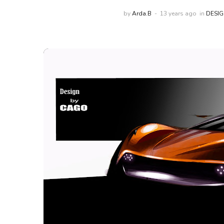
by
Arda.B
13 years ago
in
DESI