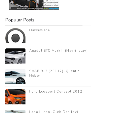
Popular Posts
Hakkımızda
Anadol STC Mark II (Hayri İstay)
SAAB 9-2 (20112) (Quentin
Huber)
Ford Ecosport Concept 2012
Lada L-ego (Gleb Danilov)