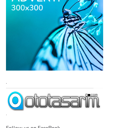
.
.
Follow us on FaceBook