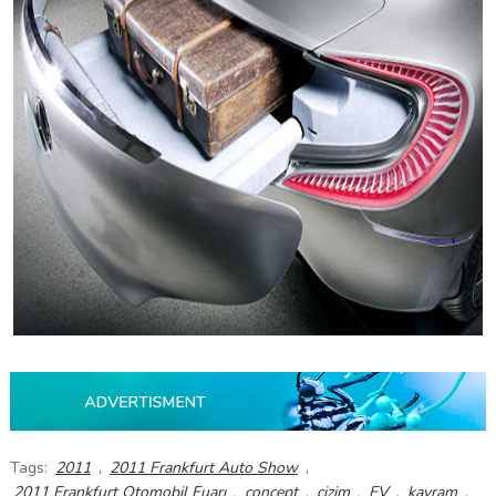
Tags:
2011
,
2011 Frankfurt Auto Show
,
2011 Frankfurt Otomobil Fuarı
,
concept
,
çizim
,
EV
,
kavram
,