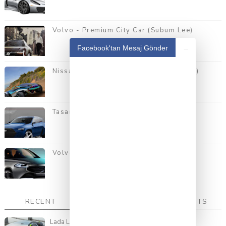
Volvo - Premium City Car (Subum Lee)
_
Facebook'tan Mesaj Gönder
Nissan Beach Buggy (Fernando Martins)
Tasarımcı: Damien Vilela
Volvo XC90 2014
RECENT
POPULAR
COMMENTS
Lada L-ego (Gleb Danilov)