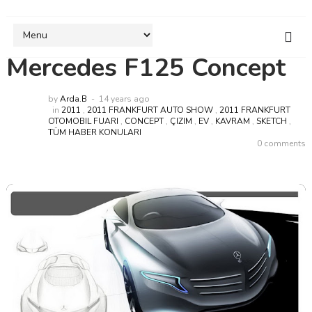
Mercedes F125 Concept
by
Arda.B
14 years ago
in
2011
,
2011 FRANKFURT AUTO SHOW
,
2011 FRANKFURT
OTOMOBIL FUARI
,
CONCEPT
,
ÇIZIM
,
EV
,
KAVRAM
,
SKETCH
,
TÜM HABER KONULARI
0 comments