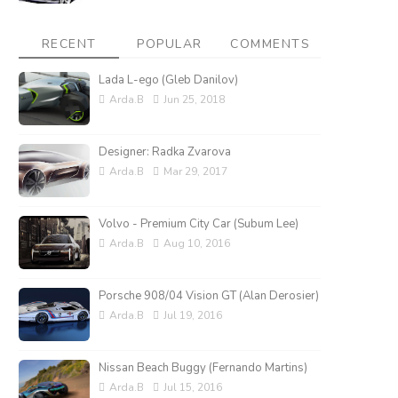
RECENT
POPULAR
COMMENTS
Lada L-ego (Gleb Danilov)
Arda.B
Jun 25, 2018
Designer: Radka Zvarova
Arda.B
Mar 29, 2017
Volvo - Premium City Car (Subum Lee)
Arda.B
Aug 10, 2016
Porsche 908/04 Vision GT (Alan Derosier)
Arda.B
Jul 19, 2016
Nissan Beach Buggy (Fernando Martins)
Arda.B
Jul 15, 2016