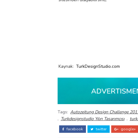
Kaynak:
TurkDesignStudio.com
Tags:
Autozeitung Design Challenge 201
,
Turkdesignstudio Yılın Tasarımcısı
,
turk
facebook
twitter
google+