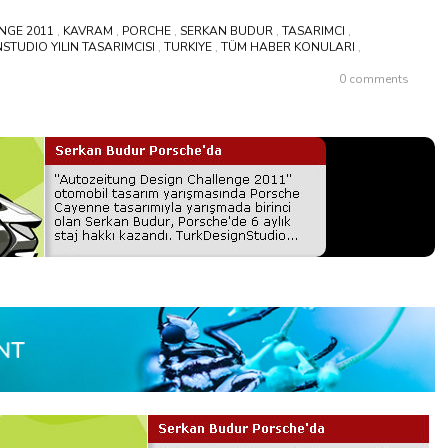
NGE 2011
,
KAVRAM
,
PORCHE
,
SERKAN BUDUR
,
TASARIMCI
,
STUDIO YILIN TASARIMCISI
,
TURKIYE
,
TÜM HABER KONULARI
,
0 comments