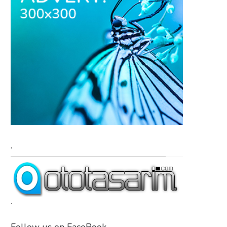
.
.
Follow us on FaceBook