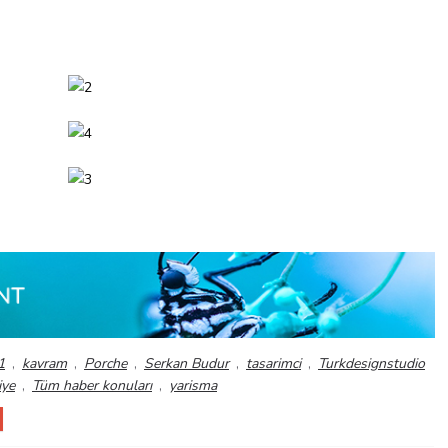
1
,
kavram
,
Porche
,
Serkan Budur
,
tasarimci
,
Turkdesignstudio
iye
,
Tüm haber konuları
,
yarisma