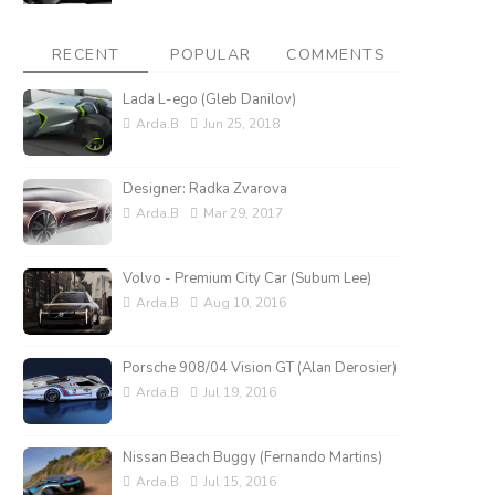
RECENT
POPULAR
COMMENTS
Lada L-ego (Gleb Danilov)
Arda.B
Jun 25, 2018
Designer: Radka Zvarova
Arda.B
Mar 29, 2017
Volvo - Premium City Car (Subum Lee)
Arda.B
Aug 10, 2016
Porsche 908/04 Vision GT (Alan Derosier)
Arda.B
Jul 19, 2016
Nissan Beach Buggy (Fernando Martins)
Arda.B
Jul 15, 2016