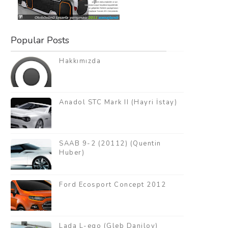
Popular Posts
Hakkımızda
Anadol STC Mark II (Hayri İstay)
SAAB 9-2 (20112) (Quentin
Huber)
Ford Ecosport Concept 2012
Lada L-ego (Gleb Danilov)