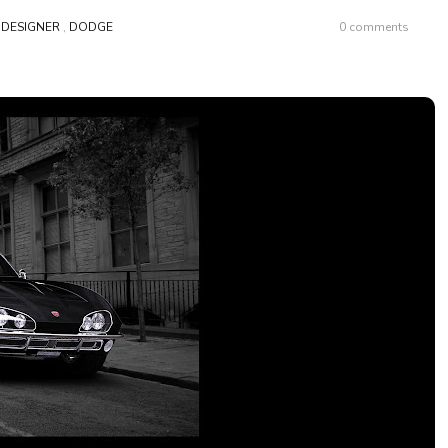
,
DESIGNER
,
DODGE
0 comments