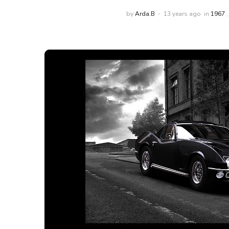
by
Arda.B
13 years ago
in
1967