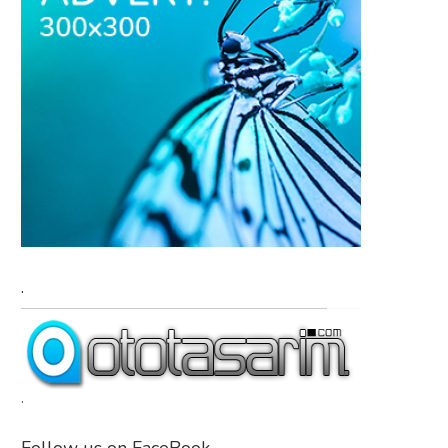
.
.
Follow us on FaceBook