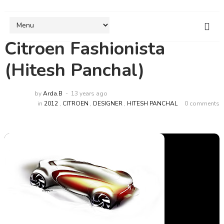
Citroen Fashionista
(Hitesh Panchal)
by
Arda.B
13 years ago
in
2012
,
CITROEN
,
DESIGNER
,
HITESH PANCHAL
0 comments