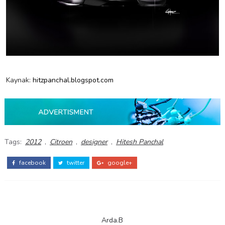
Kaynak:
hitzpanchal.blogspot.com
Tags:
2012
,
Citroen
,
designer
,
Hitesh Panchal
facebook
twitter
google+
Arda.B