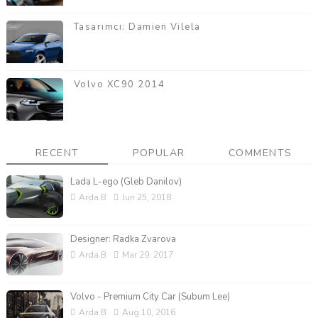
Tasarımcı: Damien Vilela
Volvo XC90 2014
RECENT
POPULAR
COMMENTS
Lada L-ego (Gleb Danilov)
Arda.B
Jun 25, 2018
Designer: Radka Zvarova
Arda.B
Mar 29, 2017
Volvo - Premium City Car (Subum Lee)
Arda.B
Aug 10, 2016