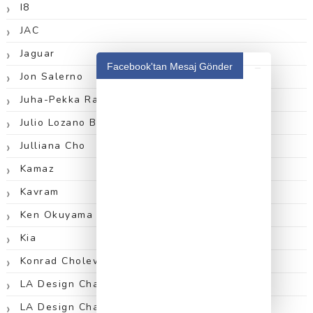
I8
JAC
Jaguar
_
Facebook'tan Mesaj Gönder
Jon Salerno
Juha-Pekka Rautio
Julio Lozano Benlloch
Julliana Cho
Kamaz
Kavram
Ken Okuyama
Kia
Konrad Cholewka
LA Design Challenge 2010
LA Design Challenge 2011