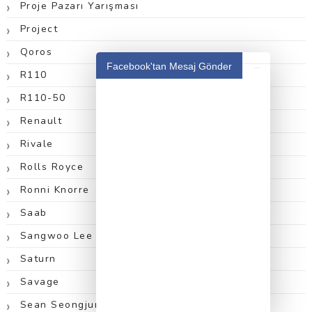
Proje Pazarı Yarışması
Project
Qoros
_
Facebook'tan Mesaj Gönder
R110
R110-50
Renault
Rivale
Rolls Royce
Ronni Knorre
Saab
Sangwoo Lee
Saturn
Savage
Sean Seongjun Ko