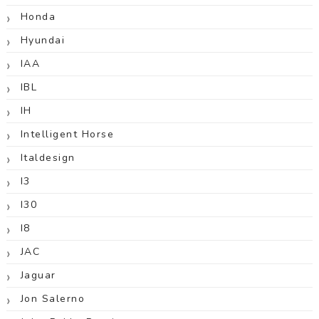
Honda
Hyundai
IAA
IBL
IH
Intelligent Horse
Italdesign
I3
I30
I8
JAC
Jaguar
Jon Salerno