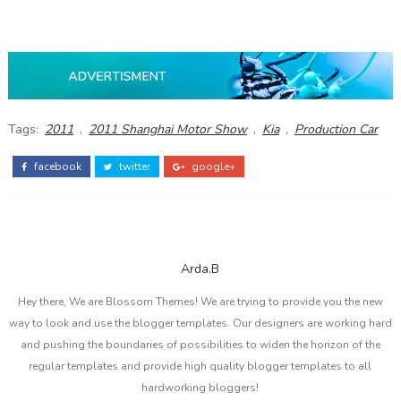
Tags:
2011
,
2011 Shanghai Motor Show
,
Kia
,
Production Car
facebook
twitter
google+
Arda.B
Hey there, We are Blossom Themes! We are trying to provide you the new
way to look and use the blogger templates. Our designers are working hard
and pushing the boundaries of possibilities to widen the horizon of the
regular templates and provide high quality blogger templates to all
hardworking bloggers!