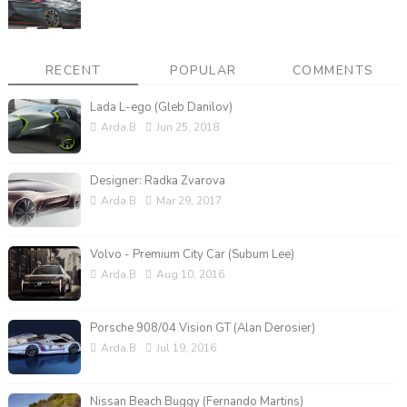
RECENT
POPULAR
COMMENTS
Lada L-ego (Gleb Danilov)
Arda.B
Jun 25, 2018
Designer: Radka Zvarova
Arda.B
Mar 29, 2017
Volvo - Premium City Car (Subum Lee)
Arda.B
Aug 10, 2016
Porsche 908/04 Vision GT (Alan Derosier)
Arda.B
Jul 19, 2016
Nissan Beach Buggy (Fernando Martins)